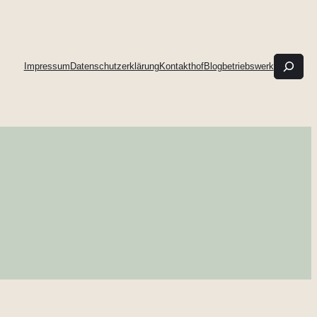
such
Impressum
Datenschutzerklärung
Kontakthof
Blogbetriebswerk
&
find