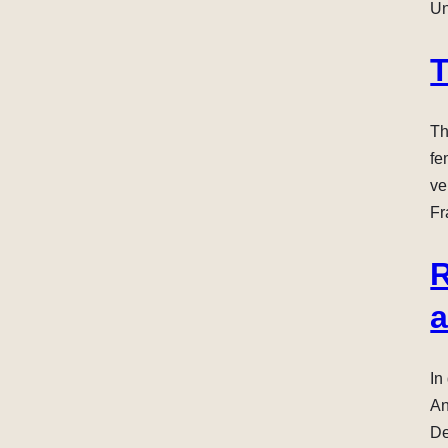
Un
T
Th
fe
ve
Fr
R
a
In
An
De