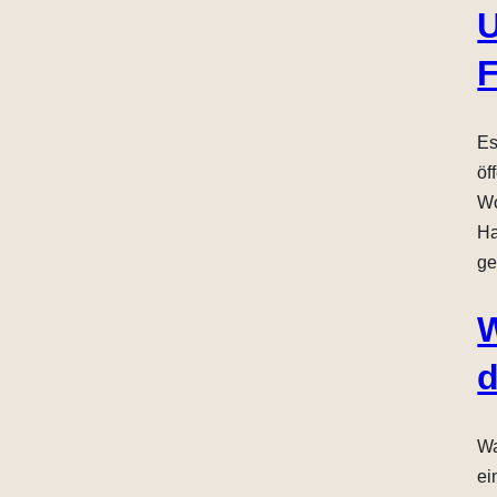
U
F
Es
öf
Wo
Ha
ge
W
d
Wa
ei