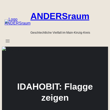
Zum
Inhalt
ANDERSraum
springen
Geschlechtliche Vielfalt im Main-Kinzig-Kreis
IDAHOBIT: Flagge
zeigen