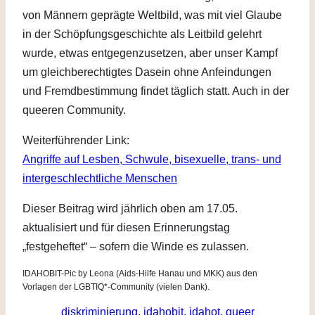
von Männern geprägte Weltbild, was mit viel Glaube
in der Schöpfungsgeschichte als Leitbild gelehrt
wurde, etwas entgegenzusetzen, aber unser Kampf
um gleichberechtigtes Dasein ohne Anfeindungen
und Fremdbestimmung findet täglich statt. Auch in der
queeren Community.
Weiterführender Link:
Angriffe auf Lesben, Schwule, bisexuelle, trans- und
intergeschlechtliche Menschen
Dieser Beitrag wird jährlich oben am 17.05.
aktualisiert und für diesen Erinnerungstag
„festgeheftet“ – sofern die Winde es zulassen.
IDAHOBIT-Pic by Leona (Aids-Hilfe Hanau und MKK) aus den
Vorlagen der LGBTIQ*-Community (vielen Dank).
diskriminierung
, 
idahobit
, 
idahot
, 
queer