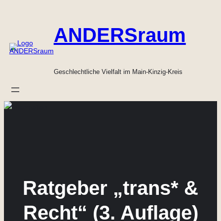
Zum
Inhalt
ANDERSraum
springen
Geschlechtliche Vielfalt im Main-Kinzig-Kreis
Ratgeber „trans* &
Recht“ (3. Auflage)