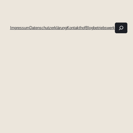
such
Impressum
Datenschutzerklärung
Kontakthof
Blogbetriebswerk
&
find