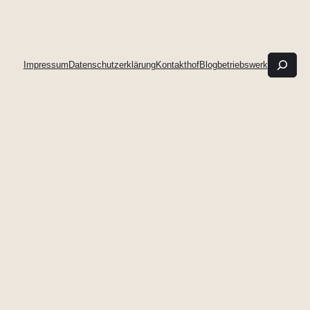
such
Impressum
Datenschutzerklärung
Kontakthof
Blogbetriebswerk
&
find