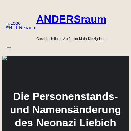
Zum
Inhalt
ANDERSraum
springen
Geschlechtliche Vielfalt im Main-Kinzig-Kreis
Die Personenstands-
und Namensänderung
des Neonazi Liebich