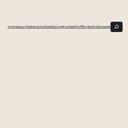
such
Impressum
Datenschutzerklärung
Kontakthof
Blogbetriebswerk
&
find